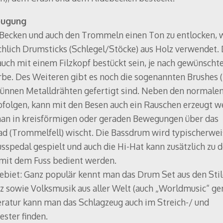
eugung
Becken und auch den Trommeln einen Ton zu entlocken, 
hlich Drumsticks (Schlegel/Stöcke) aus Holz verwendet. 
uch mit einem Filzkopf bestückt sein, je nach gewünscht
be. Des Weiteren gibt es noch die sogenannten Brushes (
dünnen Metalldrähten gefertigt sind. Neben den normale
folgen, kann mit den Besen auch ein Rauschen erzeugt w
an in kreisförmigen oder geraden Bewegungen über das
 (Trommelfell) wischt. Die Bassdrum wird typischerwei
sspedal gespielt und auch die Hi-Hat kann zusätzlich zu 
mit dem Fuss bedient werden.
ebiet: Ganz populär kennt man das Drum Set aus den Stil
zz sowie Volksmusik aus aller Welt (auch „Worldmusic“ gen
eratur kann man das Schlagzeug auch im Streich-/ und
ester finden.