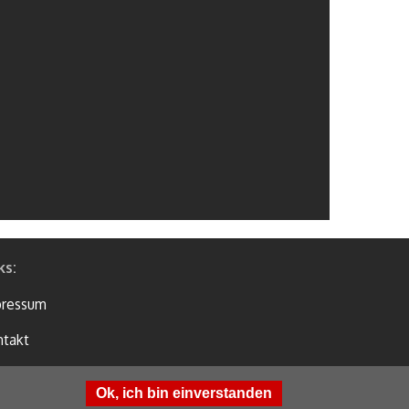
ks:
pressum
takt
tenschutzbestimmung
Ok, ich bin einverstanden