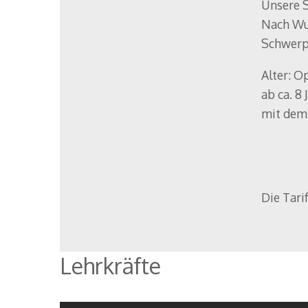
Unsere S
Nach Wun
Schwerpu
Alter: O
ab ca. 8
mit dem 
Die Tari
Kompetenzen:
Schlagzeug
Kompet
Vibraphon und
Lehrkräfte
Marimbaphon
Schlagzeug
Schlagzeugensemble
"Crash, Boom, Bang"