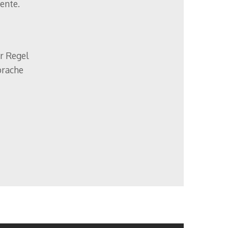
ente.
er Regel
prache