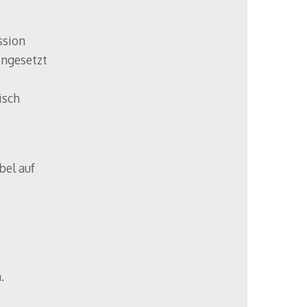
ssion
ingesetzt
isch
bel auf
.