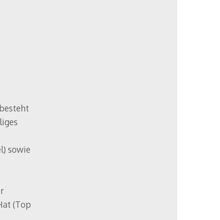
besteht
liges
l) sowie
r
Hat (Top