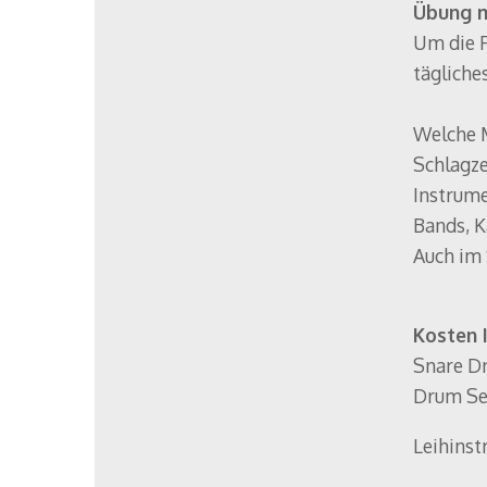
Übung m
Um die F
tägliche
Welche M
Schlagze
Instrume
Bands, 
Auch im 
Kosten 
Snare Dr
Drum Set
Leihinst