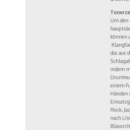
Tonerz
Um den 
hauptsäc
können a
Klangfar
die aus 
Schlagab
indem m
Drumhead
einem Fu
Händen 
Einsatzg
Rock, Ja
nach Lit
Blasorch