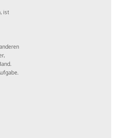
 ist
 anderen
r,
Band.
Aufgabe.