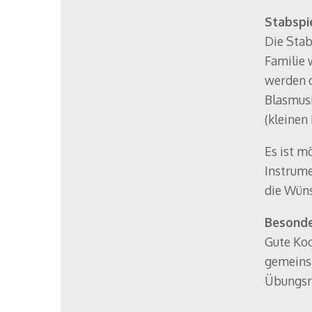
Stabspi
Die Stab
Familie 
werden d
Blasmusi
(kleinen
Es ist m
Instrume
die Wüns
Besonde
Gute Koo
gemeins
Übungsra