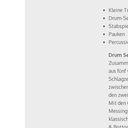
Kleine T
Drum-Set
Stabspie
Pauken
Percussi
Drum S
Zusamme
aus fünf
Schlagze
zwische
den zwe
Mit den 
Messingl
klassisc
& Bottom