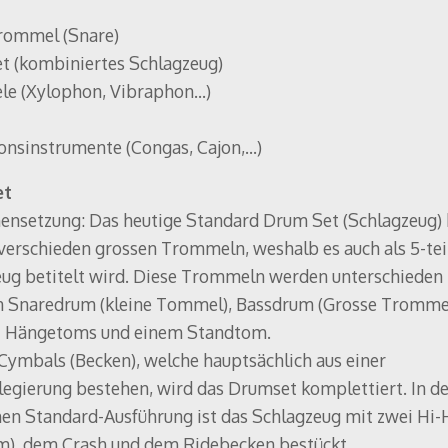
rommel (Snare)
 (kombiniertes Schlagzeug)
le (Xylophon, Vibraphon...)
onsinstrumente (Congas, Cajon,...)
et
nsetzung: Das heutige Standard Drum Set (Schlagzeug) 
 verschieden grossen Trommeln, weshalb es auch als 5-tei
ug betitelt wird. Diese Trommeln werden unterschieden
n Snaredrum (kleine Tommel), Bassdrum (Grosse Tromme
i Hängetoms und einem Standtom.
Cymbals (Becken), welche hauptsächlich aus einer
egierung bestehen, wird das Drumset komplettiert. In de
hen Standard-Ausführung ist das Schlagzeug mit zwei Hi-
), dem Crash und dem Ridebecken bestückt.