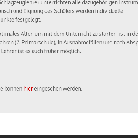
chlagzeuglehrer unterrichten alle dazugehörigen Instrum
sch und Eignung des Schülers werden individuelle
nkte festgelegt.
ptimales Alter, um mit dem Unterricht zu starten, ist in d
 Jahren (2. Primarschule), in Ausnahmefällen und nach Abs
Lehrer ist es auch früher möglich.
fe können
hier
eingesehen werden.
enzen:
Kompetenzen:
Schlagzeug