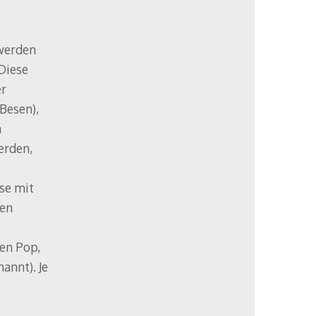
werden
Diese
er
Besen),
n
erden,
se mit
den
en Pop,
annt). Je